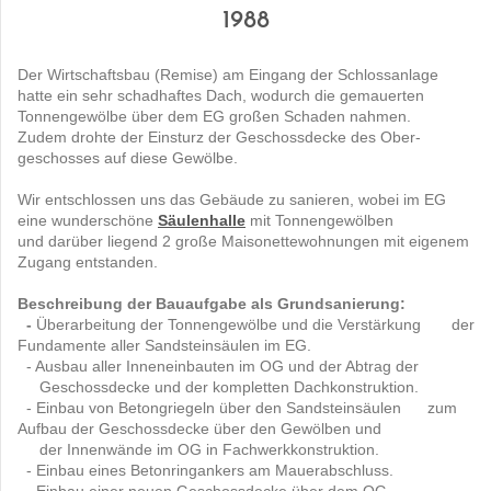
1988
Der Wirtschaftsbau (Remise) am Eingang der Schlossanlage
hatte ein sehr schadhaftes Dach, wodurch die gemauerten
Tonnengewölbe über dem EG großen Schaden nahmen.
Zudem drohte der Einsturz der Geschossdecke des Ober-
geschosses auf diese Gewölbe.
Wir entschlossen uns das Gebäude zu sanieren, wobei im EG
eine wunderschöne
Säulenhalle
mit Tonnengewölben
und darüber liegend 2 große Maisonettewohnungen mit eigenem
Zugang entstanden.
Beschreibung der Bauaufgabe als Grundsanierung:
-
Überarbeitung der Tonnengewölbe und die Verstärkung
,,,,,
der
Fundamente aller Sandsteinsäulen im EG.
- Ausbau aller Inneneinbauten im OG und der Abtrag der
.....
Geschossdecke und der kompletten Dachkonstruktion.
- Einbau von Betongriegeln über den Sandsteinsäulen
.....
zum
Aufbau der Geschossdecke über den Gewölben und
.....
der Innenwände im OG in Fachwerkkonstruktion.
- Einbau eines Betonringankers am Mauerabschluss.
- Einbau einer neuen Geschossdecke über dem OG.